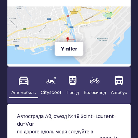
Y aller
Автомобиль
Cityscoot
Поезд
Велосипед
Автобус
Автострада A8, съезд №49 Saint-Laurent-
du-Var
по дороге вдоль моря следуйте в