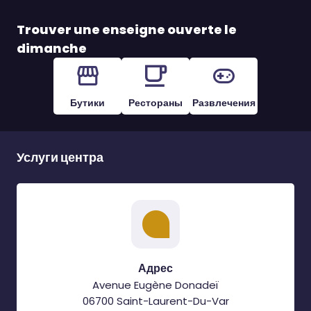
Trouver une enseigne ouverte le
dimanche
Бутики
Рестораны
Развлечения
Услуги центра
Адрес
Avenue Eugène Donadeï
06700 Saint-Laurent-Du-Var