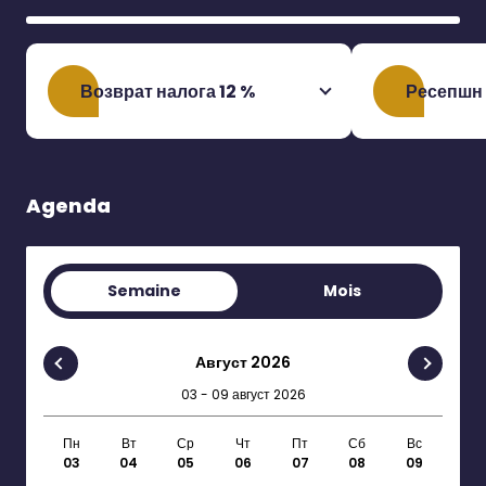
Возврат налога 12 %
Ресепшн
Agenda
Semaine
Mois
Август 2026
03 - 09 август 2026
Пн
Вт
Ср
Чт
Пт
Сб
Вс
03
04
05
06
07
08
09